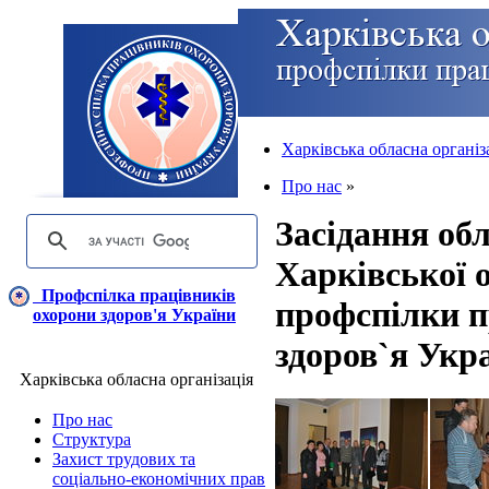
Харківська обласна організ
Про нас
»
Засідання об
Харківської о
Профспілка працівників
профспілки п
охорони здоров'я України
здоров`я Укр
Харківська обласна організація
Про нас
Структура
Захист трудових та
соціально-економічних прав