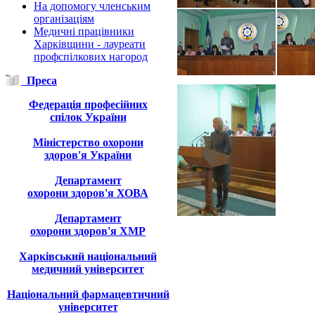
На допомогу членським
організаціям
Медичні працівники
Харківщини - лауреати
профспілкових нагород
Преса
Федерація професійних
спілок України
Міністерство охорони
здоров'я України
Департамент
охорони здоров'я ХОВА
Департамент
охорони здоров'я ХМР
Харківський національний
медичний університет
Національний фармацевтичний
університет